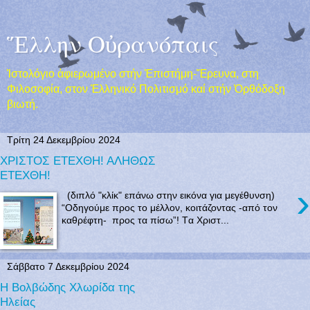
Ἕλλην Οὐρανόπαις
Ἱστολόγιο ἀφιερωμένο στήν Ἐπιστήμη-Ἔρευνα, στη
Φιλοσοφία, στον Ἐλληνικό Πολιτισμό καί στήν Ὀρθόδοξη
βιωτή.
Τρίτη 24 Δεκεμβρίου 2024
ΧΡΙΣΤΟΣ ΕΤΕΧΘΗ! ΑΛΗΘΩΣ
ΕΤΕΧΘΗ!
›
(διπλό "κλίκ" επάνω στην εικόνα για μεγέθυνση)
“Οδηγούμε προς το μέλλον, κοιτάζοντας -από τον
καθρέφτη- προς τα πίσω”! Tα Χριστ...
Σάββατο 7 Δεκεμβρίου 2024
Η Βολβώδης Χλωρίδα της
Ηλείας